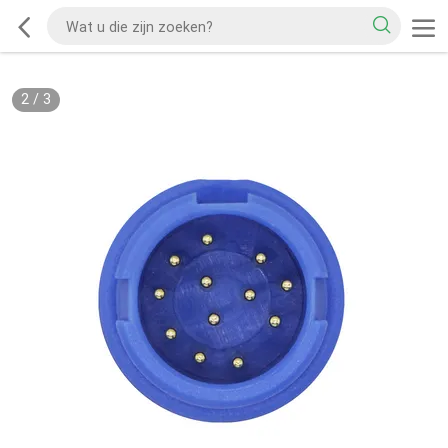
2
/
3