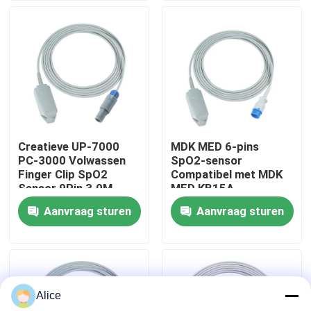
SpO2
Fabrieksreis
Kwaliteitscontrole
Contacteer ons
Creatieve UP-7000
MDK MED 6-pins
PC-3000 Volwassen
SpO2-sensor
Nieuws
Finger Clip SpO2
Compatibel met MDK
Sensor 9Pin 3.0M
MED KB15A
SpO2 Probe
Aanvraag sturen
Aanvraag sturen
Gevallen
Verzoek om een Citaat
Alice
Opnieuw te gebruiken spO2-sensor