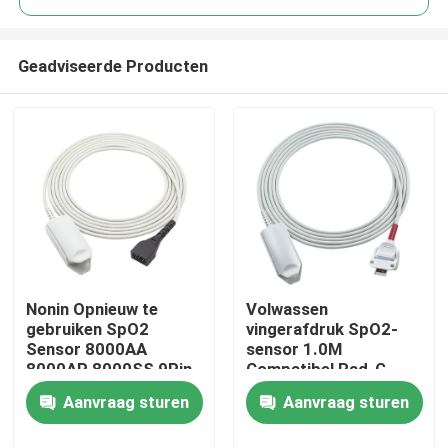
Geadviseerde Producten
Nonin Opnieuw te
Volwassen
Huis
gebruiken SpO2
vingerafdruk SpO2-
Sensor 8000AA
sensor 1.0M
8000AP 8000SS 9Pin
Compatibel Rad-G
Producten
7500 8800 Xpod 3012
Direct
Aanvraag sturen
Aanvraag sturen
de Volwassen Sonde
van de Vingerklem
Ongeveer ons