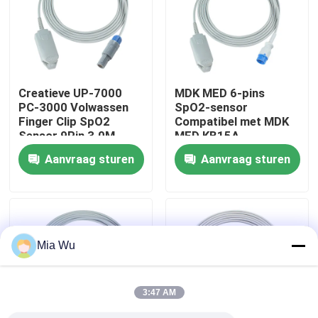
Fabrieksreis
Kwaliteitscontrole
Creatieve UP-7000
MDK MED 6-pins
PC-3000 Volwassen
SpO2-sensor
Finger Clip SpO2
Compatibel met MDK
Contacteer ons
Sensor 9Pin 3.0M
MED KB15A
SpO2 Probe
Aanvraag sturen
Aanvraag sturen
Nieuws
Gevallen
Mia Wu
Verzoek om een Citaat
3:47 AM
Opnieuw te gebruiken spO2-sensor