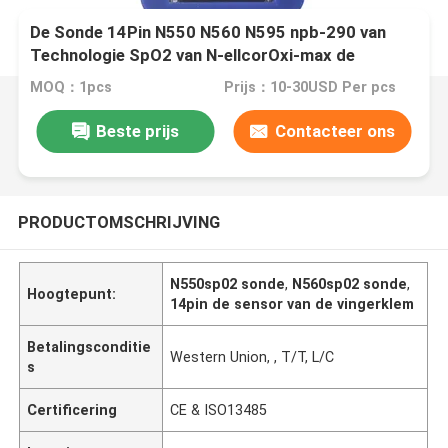
De Sonde 14Pin N550 N560 N595 npb-290 van
Technologie SpO2 van N-ellcorOxi-max de
Volwassen Sensor van de Vingerklem SpO2
MOQ：1pcs
Prijs：10-30USD Per pcs
Beste prijs
Contacteer ons
PRODUCTOMSCHRIJVING
N550sp02 sonde
,
N560sp02 sonde
,
Hoogtepunt:
14pin de sensor van de vingerklem
Betalingsconditie
Western Union, , T/T, L/C
s
Certificering
CE & ISO13485