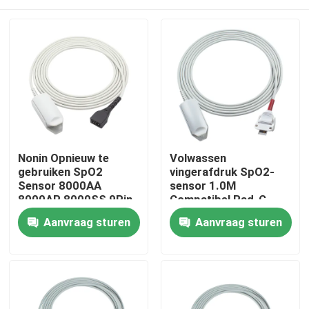
Nonin Opnieuw te
Volwassen
gebruiken SpO2
vingerafdruk SpO2-
Sensor 8000AA
sensor 1.0M
8000AP 8000SS 9Pin
Compatibel Rad-G
7500 8800 Xpod 3012
Direct
Huis
Aanvraag sturen
Aanvraag sturen
de Volwassen Sonde
van de Vingerklem
SpO2
Producten
Ongeveer ons