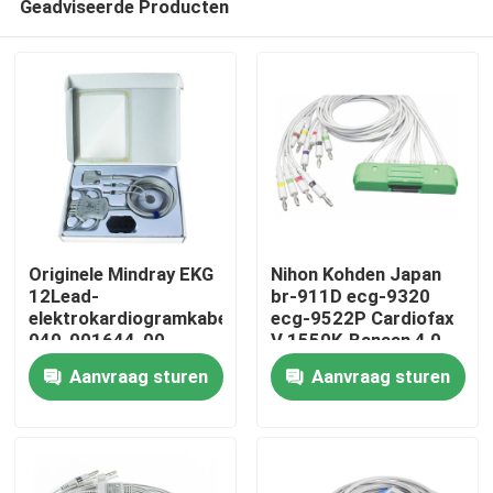
Geadviseerde Producten
Originele Mindray EKG
Nihon Kohden Japan
12Lead-
br-911D ecg-9320
elektrokardiogramkabel
ecg-9522P Cardiofax
040-001644-00
V 1550K-Banaan 4,0
Huis
BeneHeart R12,
van CEI van de
Aanvraag sturen
Aanvraag sturen
BeneHeart R3
electrocardiogramkabel
NK 10Lead
Producten
Ongeveer ons