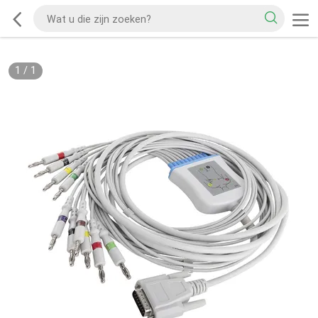
1
/
1