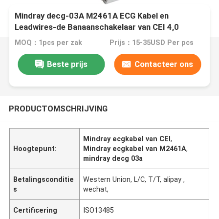
Mindray decg-03A M2461A ECG Kabel en
Leadwires-de Banaanschakelaar van CEI 4,0
MOQ：1pcs per zak
Prijs：15-35USD Per pcs
Beste prijs
Contacteer ons
PRODUCTOMSCHRIJVING
Mindray ecgkabel van CEI
,
Hoogtepunt:
Mindray ecgkabel van M2461A
,
mindray decg 03a
Betalingsconditie
Western Union, L/C, T/T, alipay ,
s
wechat,
Certificering
ISO13485