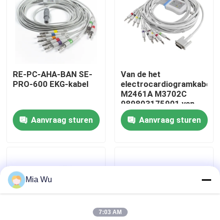
Fabrieksreis
Kwaliteitscontrole
RE-PC-AHA-BAN SE-
Van de het
PRO-600 EKG-kabel
electrocardiogramkabel
Contacteer ons
M2461A M3702C
989803175901 van
PH HP het
Aanvraag sturen
Aanvraag sturen
Nieuws
electrocardiogramkabel
en Leadwires 15
Banaan 4,0 van
Gevallen
Speldcei
Mia Wu
Verzoek om een Citaat
7:03 AM
Opnieuw te gebruiken spO2-sensor