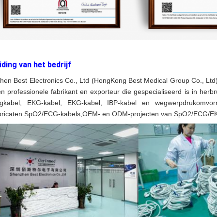
eiding van het bedrijf
en Best Electronics Co., Ltd (HongKong Best Medical Group Co., Ltd)
een professionele fabrikant en exporteur die gespecialiseerd is in h
ngkabel, EKG-kabel, EKG-kabel, IBP-kabel en wegwerpdrukomvor
abricaten SpO2/ECG-kabels,OEM- en ODM-projecten van SpO2/ECG/EKG/