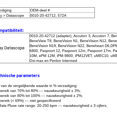
rdiging
OEM-deel #
y > Datascope
0010-20-42712, 572A
patibiliteit:
0010-20-42712 (adapter), Accutorr 3, Accutorr 7, B
BeneView T8, BeneVision N1, BeneVision N12, Bene
BeneVision N19, BeneVision N22, Beneheart D6,
ay Datascope
6800, Paspoort 12, Paspoort 12m, Paspoort 17m, P
10M, ePM 12M, iPM-9800, iPM12VET, uMEC10, u
Oxi-max en Penlon Intermed
chnische parameters
 van de vergelijkende waarde in % verzadiging:
 bereik van 70% tot 80% --- nauwkeurigheid ± 3%;
 bereik van 80% tot 100% --- nauwkeurigheid ± 2%;
ereik (< 69%) --- niet gespecificeerd
Rate:Pluse rate range: 20-250 bpm --- nauwkeurigheid ± 3 cijfers;