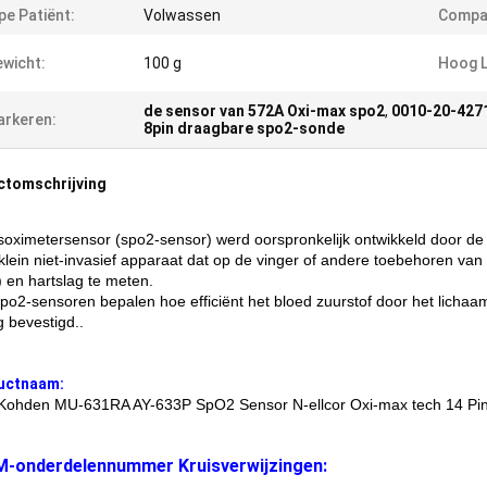
pe Patiënt:
Volwassen
Compat
wicht:
100 g
Hoog L
de sensor van 572A Oxi-max spo2
,
0010-20-427
rkeren:
8pin draagbare spo2-sonde
ctomschrijving
soximetersensor (spo2-sensor) werd oorspronkelijk ontwikkeld door de
 klein niet-invasief apparaat dat op de vinger of andere toebehoren va
 en hartslag te meten.
po2-sensoren bepalen hoe efficiënt het bloed zuurstof door het licha
g bevestigd..
uctnaam:
Kohden MU-631RA AY-633P SpO2 Sensor N-ellcor Oxi-max tech 14 Pin 
M-onderdelennummer Kruisverwijzingen: