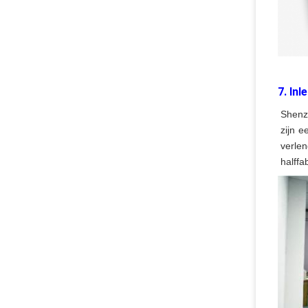
7. Inl
Shenzh
zijn 
verle
halff