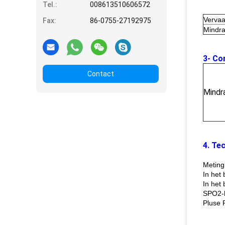
Tel.:
008613510606572
Vervaa
Fax:
86-0755-27192975
Mindra
3- Com
Contact
Mindr
4. Te
Meting
In het
In het
SPO2-b
Pluse 