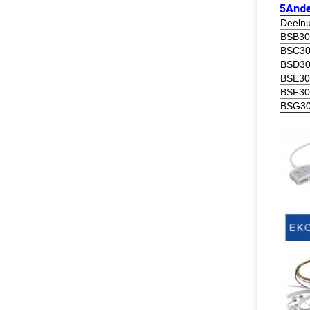
5Ande
Deeln
BSB30
BSC30
BSD30
BSE30
BSF30
BSG30