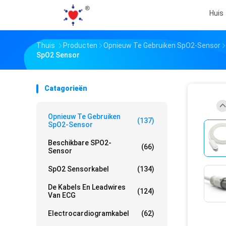
Huis
Thuis
Producten
Opnieuw Te Gebruiken SpO2-Sensor
SpO2 Sensor
Catagorieën
Opnieuw Te Gebruiken
(137)
SpO2-Sensor
Beschikbare SPO2-
(66)
Sensor
SpO2 Sensorkabel
(134)
De Kabels En Leadwires
(124)
Van ECG
Electrocardiogramkabel
(62)