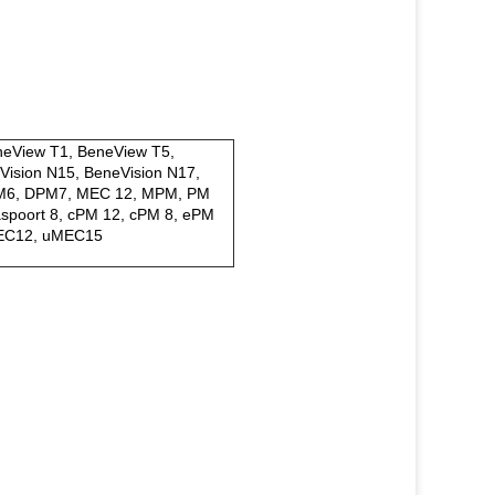
eneView T1, BeneView T5,
Vision N15, BeneVision N17,
DPM6, DPM7, MEC 12, MPM, PM
aspoort 8, cPM 12, cPM 8, ePM
MEC12, uMEC15