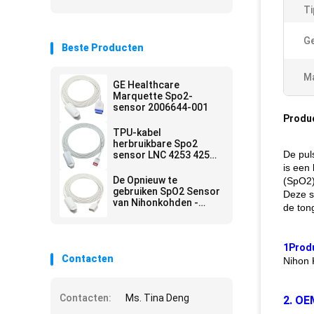
Ti
Ge
Beste Producten
Ma
GE Healthcare
Marquette Spo2-
sensor 2006644-001
Produ
TPU-kabel
herbruikbare Spo2
De pul
sensor LNC 4253 4254
M20 One Direct
is een
De Opnieuw te
(SpO2)
gebruiken SpO2 Sensor
Deze s
van Nihonkohden -
de ton
Sensor van de de
Vingerklem SpO2 van
tl-201T DB9 de
Volwassen
1Prod
Contacten
Nihon 
Contacten:
Ms. Tina Deng
2. OE