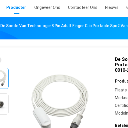
Producten
Ongeveer Ons
Contacteer Ons
Nieuws
De Sonde Van Technologie 8 Pin Adult Finger Clip Portable Spo2 V
De Son
Porta
0010-
Produc
Plaats
Merkn
Certifi
Model
Betale