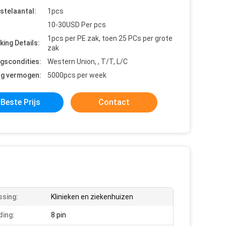
stelaantal:
1pcs
10-30USD Per pcs
1pcs per PE zak, toen 25 PCs per grote
king Details:
zak
ngscondities:
Western Union, , T/T, L/C
ng vermogen:
5000pcs per week
Beste Prijs
Contact
sing:
Klinieken en ziekenhuizen
ding:
8 pin