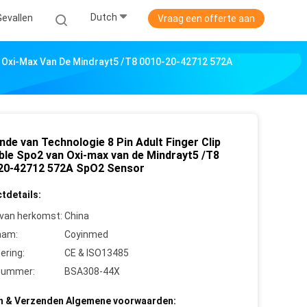
Dutch
Gevallen
Vraag een offerte aan
an Oxi-Max Van De Mindrayt5 /T8 0010-20-42712 572A
de van Technologie 8 Pin Adult Finger Clip
ble Spo2 van Oxi-max van de Mindrayt5 /T8
20-42712 572A SpO2 Sensor
tdetails:
 van herkomst:
China
aam:
Coyinmed
cering:
CE & ISO13485
nummer:
BSA308-44X
n & Verzenden Algemene voorwaarden: