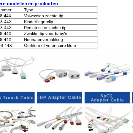
re modellen en producten
ummer
Type
8-44X
Volwassen zachte tip
8-44X
Kinderfingerclip
8-44X
Pediatrische zachte tip
8-44X
Zwakke tip voor baby's
8-44X
Neonatenverpakking
8-44X
Oorklem of veterinaire klem