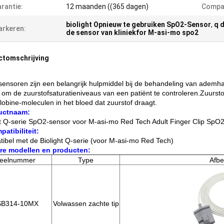
rantie:
12 maanden ((365 dagen)
Compat
biolight Opnieuw te gebruiken SpO2-Sensor
,
q 
rkeren:
de sensor van kliniekfor M-asi-mo spo2
ctomschrijving
ensoren zijn een belangrijk hulpmiddel bij de behandeling van ademh
 om de zuurstofsaturatieniveaus van een patiënt te controleren.Zuurst
obine-moleculen in het bloed dat zuurstof draagt.
uctnaam:
ht Q-serie SpO2-sensor voor M-asi-mo Red Tech Adult Finger Clip SpO
patibiliteit:
ibel met de Biolight Q-serie (voor M-asi-mo Red Tech)
re modellen en producten:
eelnummer
Type
Afbe
SB314-10MX
Volwassen zachte tip