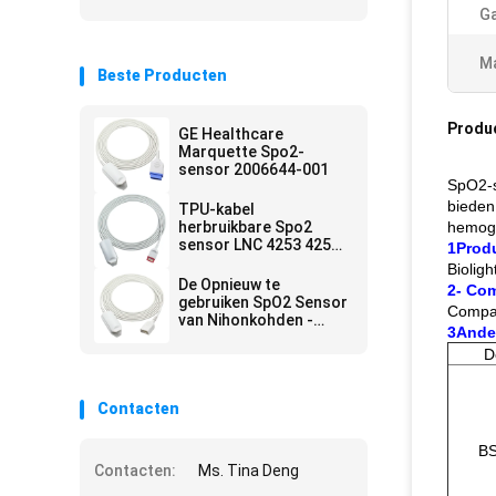
Ga
Ma
Beste Producten
Produ
GE Healthcare
Marquette Spo2-
sensor 2006644-001
SpO2-s
bieden
TPU-kabel
herbruikbare Spo2
hemogl
sensor LNC 4253 4254
1Prod
M20 One Direct
Biolig
De Opnieuw te
2- Com
gebruiken SpO2 Sensor
Compat
van Nihonkohden -
3Ande
Sensor van de de
D
Vingerklem SpO2 van
tl-201T DB9 de
Volwassen
Contacten
B
Contacten:
Ms. Tina Deng