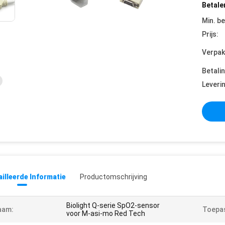
Betale
Min. be
Prijs:
Verpak
Betali
Leveri
illeerde Informatie
Productomschrijving
Biolight Q-serie SpO2-sensor
aam:
Toepas
voor M-asi-mo Red Tech