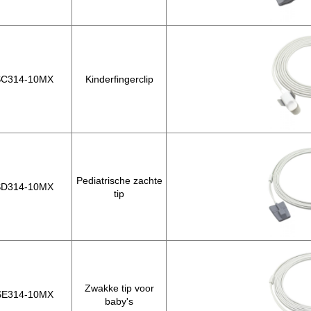
SC314-10MX
Kinderfingerclip
Pediatrische zachte
SD314-10MX
tip
Zwakke tip voor
SE314-10MX
baby's