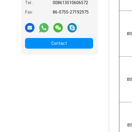
Tel.:
008613510606572
Fax:
86-0755-27192975
B
Contact
B
B