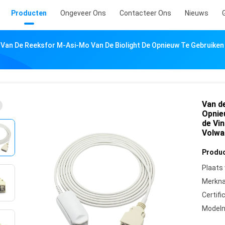
Producten
Ongeveer Ons
Contacteer Ons
Nieuws
Van De Reeksfor M-Asi-Mo Van De Biolight De Opnieuw Te Gebruike
Van d
Opnie
de Vi
Volwa
Produc
Plaats
Merkn
Certifi
Model