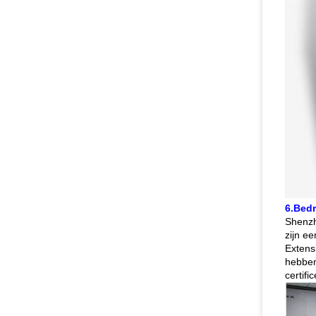
6.Bedr
Shenzh
zijn e
Extens
hebben
certifi