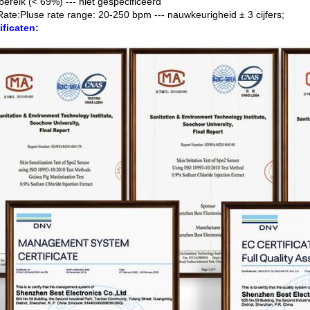
ereik (< 69%) --- niet gespecificeerd
Rate:Pluse rate range: 20-250 bpm --- nauwkeurigheid ± 3 cijfers;
ificaten: