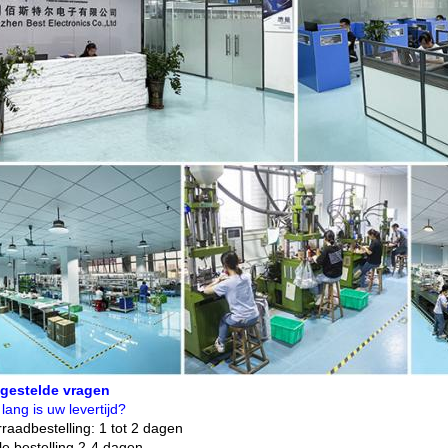
lgestelde vragen
lang is uw levertijd?
rraadbestelling: 1 tot 2 dagen
e bestelling 2-4 dagen