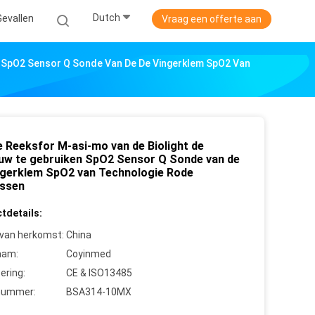
Dutch
Gevallen
Vraag een offerte aan
n SpO2 Sensor Q Sonde Van De De Vingerklem SpO2 Van
e Reeksfor M-asi-mo van de Biolight de
uw te gebruiken SpO2 Sensor Q Sonde van de
ngerklem SpO2 van Technologie Rode
ssen
tdetails:
 van herkomst:
China
aam:
Coyinmed
cering:
CE & ISO13485
nummer:
BSA314-10MX