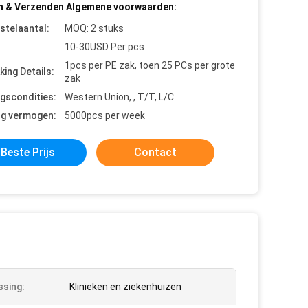
n & Verzenden Algemene voorwaarden:
stelaantal:
MOQ: 2 stuks
10-30USD Per pcs
1pcs per PE zak, toen 25 PCs per grote
king Details:
zak
ngscondities:
Western Union, , T/T, L/C
ng vermogen:
5000pcs per week
Beste Prijs
Contact
sing:
Klinieken en ziekenhuizen