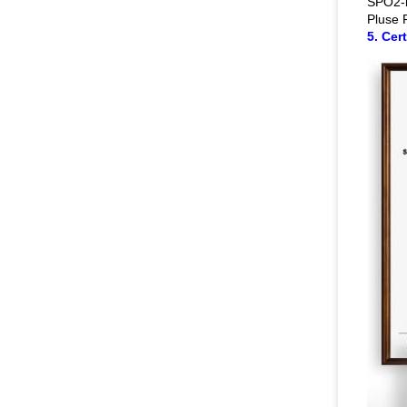
SPO2-b
Pluse 
5. Cert