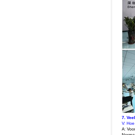
7. Vee
V: Hoe 
A: Voo
Normal