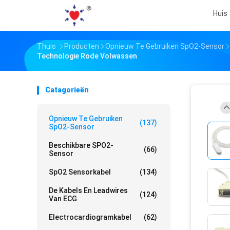
Huis
Thuis
Producten
Opnieuw Te Gebruiken SpO2-Sensor
Technologie Rode Volwassen
Catagorieën
Opnieuw Te Gebruiken
(137)
SpO2-Sensor
Beschikbare SPO2-
(66)
Sensor
SpO2 Sensorkabel
(134)
De Kabels En Leadwires
(124)
Van ECG
Electrocardiogramkabel
(62)