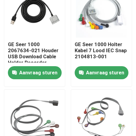
GE Seer 1000
GE Seer 1000 Holter
2067634-021 Houder
Kabel 7 Lood IEC Snap
USB Download Cable
2104813-001
Holder Recorder
Diagnostiek
Aanvraag sturen
Aanvraag sturen
Huis
Producten
Ongeveer ons