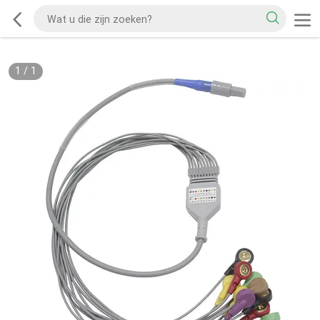
1
/
1