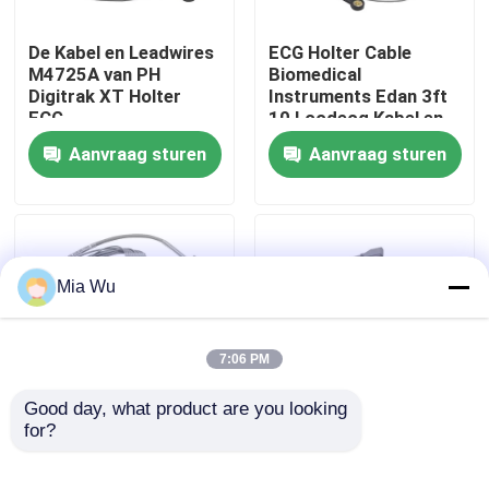
De Kabel en Leadwires
ECG Holter Cable
Fabrieksreis
M4725A van PH
Biomedical
Digitrak XT Holter
Instruments Edan 3ft
ECG
10 Loodecg Kabel en
Kwaliteitscontrole
Leadwires
Aanvraag sturen
Aanvraag sturen
Contacteer ons
Nieuws
Mia Wu
Gevallen
7:06 PM
Verzoek om een Citaat
Good day, what product are you looking 
for?
Het Looddraad 10 van
Medex ECG Holter
MEIGAOYI ECG Holter
Cable maecg-200 de
Opnieuw te gebruiken spO2-sensor
Cable 15pin Ecg
Kabel van de 10