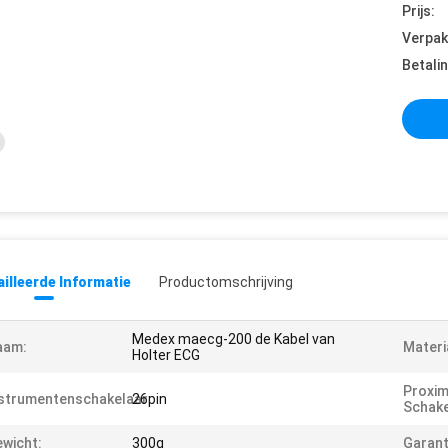
Prijs:
Verpak
Betali
illeerde Informatie
Productomschrijving
Medex maecg-200 de Kabel van
aam:
Materi
Holter ECG
Proxim
strumentenschakelaar:
26pin
Schake
wicht:
300g
Garant