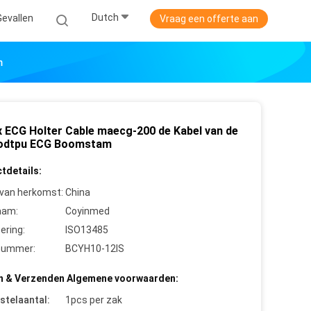
Dutch
Gevallen
Vraag een offerte aan
m
 ECG Holter Cable maecg-200 de Kabel van de
odtpu ECG Boomstam
tdetails:
 van herkomst:
China
aam:
Coyinmed
cering:
ISO13485
nummer:
BCYH10-12IS
n & Verzenden Algemene voorwaarden:
stelaantal:
1pcs per zak