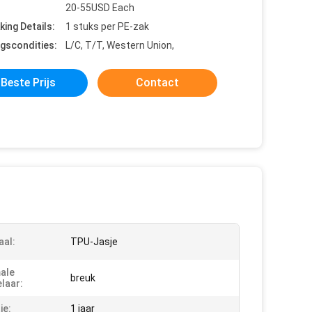
20-55USD Each
king Details:
1 stuks per PE-zak
ngscondities:
L/C, T/T, Western Union,
Beste Prijs
Contact
aal:
TPU-Jasje
ale
breuk
laar:
ie:
1 jaar