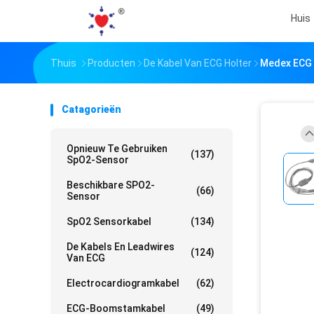
Huis
Thuis
Producten
De Kabel Van ECG Holter
Medex ECG 
Catagorieën
Opnieuw Te Gebruiken
(137)
SpO2-Sensor
Beschikbare SPO2-
(66)
Sensor
SpO2 Sensorkabel
(134)
De Kabels En Leadwires
(124)
Van ECG
Electrocardiogramkabel
(62)
ECG-Boomstamkabel
(49)