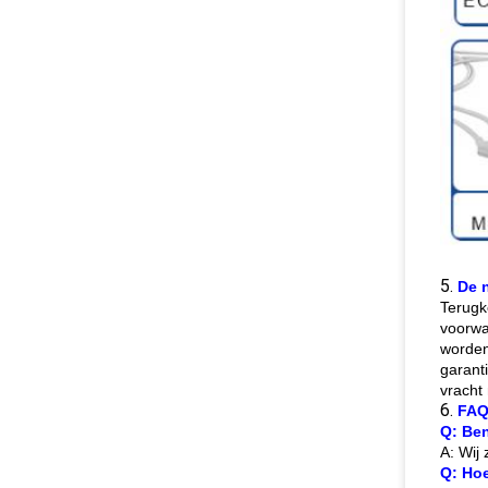
5.
De 
Terugk
voorwa
worden
garant
vracht
6.
FA
Q: Ben
A: Wij
Q: Hoe