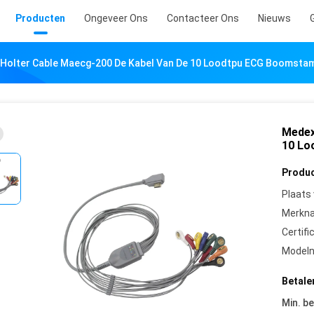
Producten
Ongeveer Ons
Contacteer Ons
Nieuws
Holter Cable Maecg-200 De Kabel Van De 10 Loodtpu ECG Boomsta
Medex
10 Lo
Produc
Plaats
Merkn
Certifi
Model
Betale
Min. be