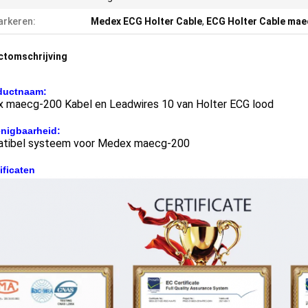
rkeren:
Medex ECG Holter Cable
,
ECG Holter Cable ma
ctomschrijving
ductnaam:
 maecg-200 Kabel en Leadwires 10 van Holter ECG lood
enigbaarheid:
tibel systeem voor Medex maecg-200
ificaten