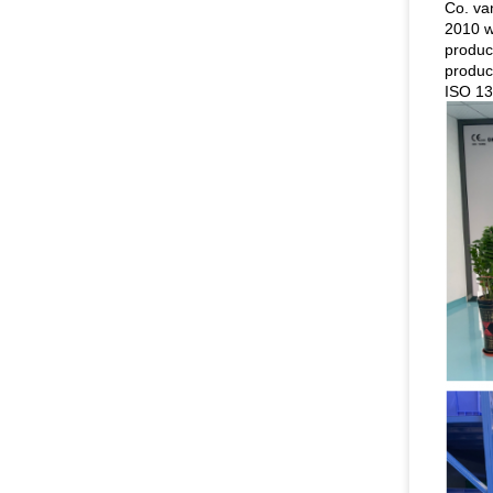
Co. va
2010 w
produc
produc
ISO 13