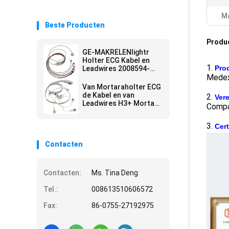
Ma
Beste Producten
Produ
GE-MAKRELENlightr
Holter ECG Kabel en
1.
Pro
Leadwires 2008594-
002
Medex
Van Mortaraholter ECG
de Kabel en van
2.
Ver
Leadwires H3+ Mortara
Compa
X12+ ECG Kabel en
Leadwires
3.
Cert
Contacten
Contacten:
Ms. Tina Deng
Tel.:
008613510606572
Fax:
86-0755-27192975