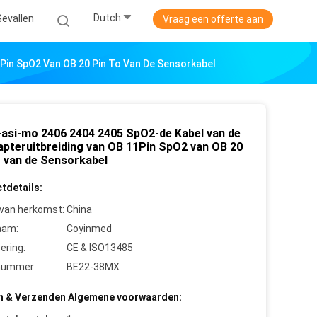
Dutch
Gevallen
Vraag een offerte aan
Pin SpO2 Van OB 20 Pin To Van De Sensorkabel
-asi-mo 2406 2404 2405 SpO2-de Kabel van de
apteruitbreiding van OB 11Pin SpO2 van OB 20
o van de Sensorkabel
tdetails:
 van herkomst:
China
aam:
Coyinmed
cering:
CE & ISO13485
nummer:
BE22-38MX
n & Verzenden Algemene voorwaarden: