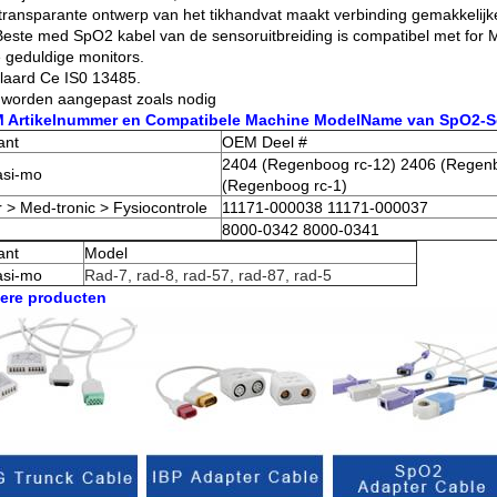
 transparante ontwerp van het tikhandvat maakt verbinding gemakkelijk
Beste med SpO2 kabel van de sensoruitbreiding is compatibel met for
 geduldige monitors.
klaard Ce IS0 13485.
 worden aangepast zoals nodig
 Artikelnummer en Compatibele Machine ModelName van SpO2-S
ant
OEM Deel #
2404 (Regenboog rc-12) 2406 (Regen
asi-mo
(Regenboog rc-1)
r > Med-tronic > Fysiocontrole
11171-000038 11171-000037
8000-0342 8000-0341
ant
Model
asi-mo
Rad-7, rad-8, rad-57, rad-87, rad-5
ere producten