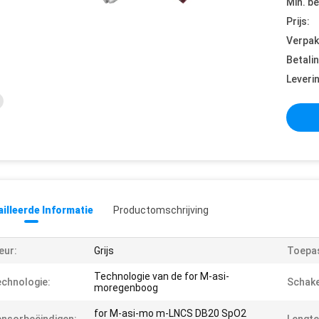
Min. be
Prijs:
Verpak
Betali
Leveri
illeerde Informatie
Productomschrijving
eur:
Grijs
Toepas
Technologie van de for M-asi-
chnologie:
Schake
moregenboog
for M-asi-mo m-LNCS DB20 SpO2