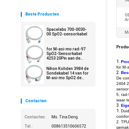
Se
Beste Producten
O
Ar
Spacelabs 700-0030-
Ma
00 SpO2-sensorkabel
Produ
for M-asi-mo rad-97
SpO2-Sensorkabel
4253 20Pin aan de
1.
Pro
Adapterkabel van LNCS
for M-
SpO2
Nihon Kohden 3984 de
2.
Bes
Sondekabel 14 van for
M-asi-mo SpO2 de
De com
Adapterkabel van Pin
2404 2
To LNCS SpO2
sensor
5, rad
waar t
Contacten
3.
Eig
1.
Duid
comfor
Contacten:
Ms. Tina Deng
2. TPU
Tel.:
008613510606572
gemakk