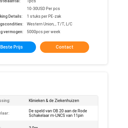
stelaantal:
1pcs
10-30USD Per pcs
king Details:
1 stuks per PE-zak
ngscondities:
Western Union, , T/T, L/C
ng vermogen:
5000pcs per week
Beste Prijs
Contact
sing:
Klinieken & de Ziekenhuizen
De speld van OB 20 aan de Rode
laar:
Schakelaar m-LNCS van 11pin