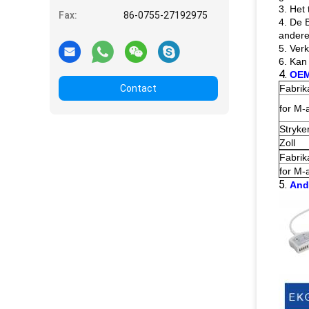
3. Het
Fax:
86-0755-27192975
4. De 
andere
5. Ver
6. Kan
4.
OEM
Contact
Fabrik
for M-
Stryke
Zoll
Fabrik
for M-
5.
And