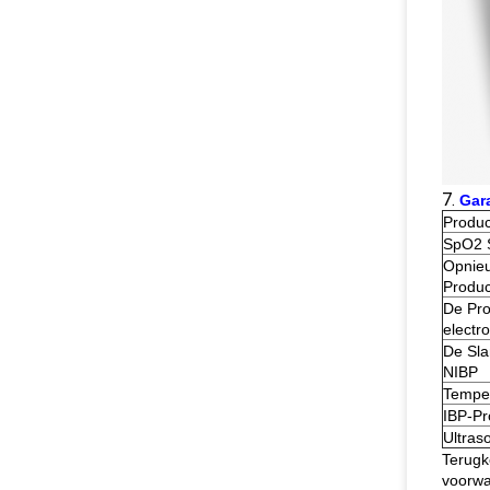
7.
Gar
Produc
SpO2 
Opnieu
Produ
De Pro
electr
De Sla
NIBP
Tempe
IBP-Pr
Ultra
Terugk
voorwa