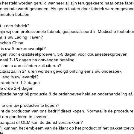
 hersteld worden geruild wanneer zij zijn teruggekeerd naar onze fabr
ieperiode wordt gevonden. Als geen fouten door fabriek worden gevonde
 moeten betalen.
Q
t u een fabriek?
zijn wij een professionele fabriek, gespecialiseerd in Medische toebehor
r is uw Lading Haven?
nzhen China
 is uw Steekproeventijd?
agen voor exsiststeekproeven, 3-5 dagen voor douanesteekproeven.
maal 7-15 dagen na ontvangen betaling.
snel u aan cliënten zult citeren?
 citaat zal in 24 uren worden gevolgd ontving eens uw onderzoek
lang is uw levertijd?
rraadorde: 1-2 dagen
e orde 2-4 dagen
tijorde hangt bij productie & de ordehoeveelheid en onderhandeling af.
 te om uw producten te kopen?
unt de producten van ons bedrijf direct kopen. Normaal is de procedure t
ht om goederen te leveren.
aanpast of OEM kan de dienst verstrekken?
Wij kunnen het embleem van de klant op het product of het pakket toe
kt.