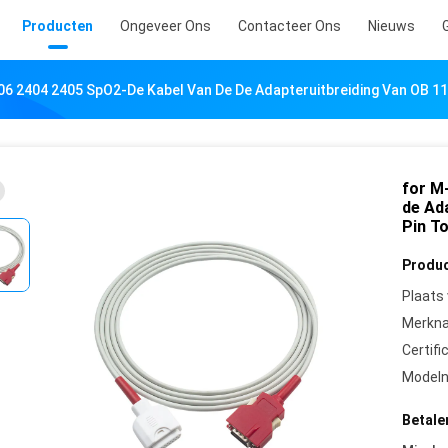
Producten
Ongeveer Ons
Contacteer Ons
Nieuws
6 2404 2405 SpO2-De Kabel Van De De Adapteruitbreiding Van OB 11
for M
de Ad
Pin T
Produc
Plaats
Merkn
Certifi
Model
Betale