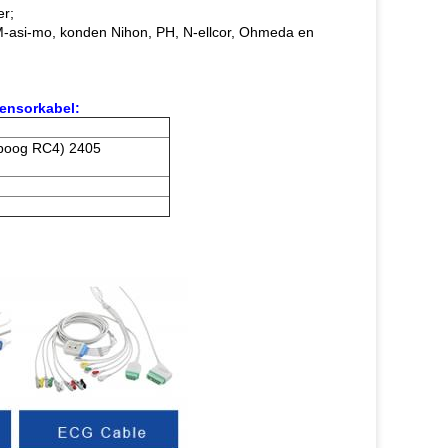
er;
 M-asi-mo, konden Nihon, PH, N-ellcor, Ohmeda en
ensorkabel:
boog RC4) 2405