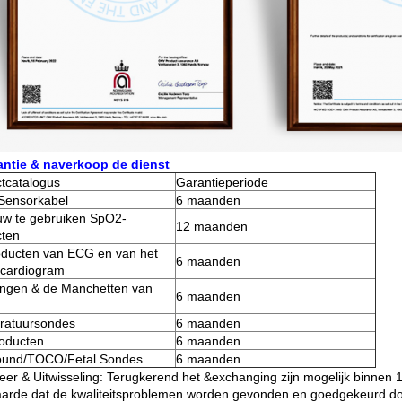
antie & naverkoop de dienst
tcatalogus
Garantieperiode
Sensorkabel
6 maanden
w te gebruiken SpO2-
12 maanden
cten
ducten van ECG en van het
6 maanden
ocardiogram
ngen & de Manchetten van
6 maanden
ratuursondes
6 maanden
oducten
6 maanden
sound/TOCO/Fetal Sondes
6 maanden
eer & Uitwisseling: Terugkerend het &exchanging zijn mogelijk binne
arde dat de kwaliteitsproblemen worden gevonden en goedgekeurd do