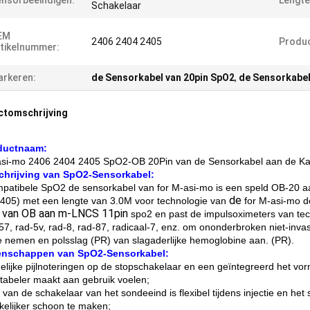
nsorbeëindigen:
Lengte
Schakelaar
EM
2406 2404 2405
Produ
tikelnummer:
rkeren:
de Sensorkabel van 20pin SpO2
,
de Sensorkabel
ctomschrijving
ductnaam:
asi-mo 2406 2404 2405 SpO2-OB 20Pin van de Sensorkabel aan de Kab
chrijving
van SpO2-Sensorkabel:
patibele SpO2 de sensorkabel van for M-asi-mo is een speld OB-20 a
de
405) met een lengte van 3.0M voor technologie van
for M-asi-mo d
van OB aan
m-LNCS 11pin
spo2 en past de impulsoximeters van tec
-57, rad-5v, rad-8, rad-87, radicaal-7, enz. om ononderbroken niet-inva
e nemen en polsslag (PR) van slagaderlijke hemoglobine aan. (PR).
enschappen van SpO2-Sensorkabel:
elijke pijlnoteringen op de stopschakelaar en een geïntegreerd het vo
tabeler maakt aan gebruik voelen;
 van de schakelaar van het sondeeind is flexibel tijdens injectie en he
elijker schoon te maken;