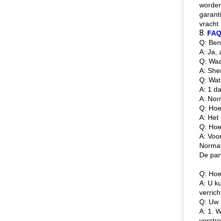
worden
garant
vracht
8.
FA
Q: Ben
A: Ja, 
Q: Waa
A: She
Q: Wat
A: 1 d
A: Nor
Q: Hoe 
A: Het
Q: Hoe 
A: Voo
Normal
De par
Q: Hoe
A: U k
verric
Q: Uw 
A: 1. 
verstre