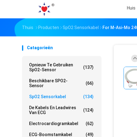
Huis
Thuis
Producten
SpO2 Sensorkabel
For M-Asi-Mo 240
Catagorieën
Opnieuw Te Gebruiken
(137)
SpO2-Sensor
Beschikbare SPO2-
(66)
Sensor
SpO2 Sensorkabel
(134)
De Kabels En Leadwires
(124)
Van ECG
Electrocardiogramkabel
(62)
ECG-Boomstamkabel
(49)