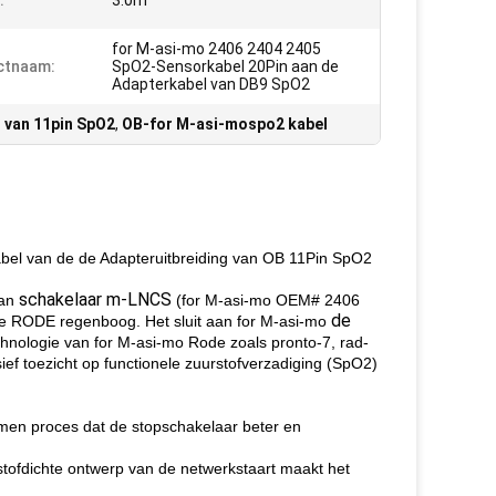
:
3.0m
for M-asi-mo 2406 2404 2405
ctnaam:
SpO2-Sensorkabel 20Pin aan de
Adapterkabel van DB9 SpO2
 van 11pin SpO2
,
OB-for M-asi-mospo2 kabel
el van de de Adapteruitbreiding van OB 11Pin SpO2
schakelaar m-LNCS
an
(for M-asi-mo OEM# 2406
de
e RODE regenboog. Het sluit aan for M-asi-mo
hnologie van for M-asi-mo Rode zoals pronto-7, rad-
sief toezicht op functionele zuurstofverzadiging (SpO2)
rmen proces dat de stopschakelaar beter en
t stofdichte ontwerp van de netwerkstaart maakt het