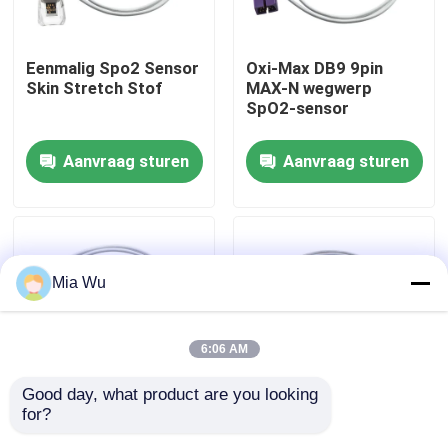
Fabrieksreis
Eenmalig Spo2 Sensor
Oxi-Max DB9 9pin
Skin Stretch Stof
MAX-N wegwerp
SpO2-sensor
Kwaliteitscontrole
Aanvraag sturen
Aanvraag sturen
Contacteer ons
Nieuws
Mia Wu
Gevallen
6:06 AM
Verzoek om een Citaat
Good day, what product are you looking 
for?
Beschikbare Sensoren
voor Schuim van de
Opnieuw te gebruiken spO2-sensor
4002 4046 RD de
Sensor Volwassen