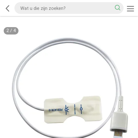
2
/
4