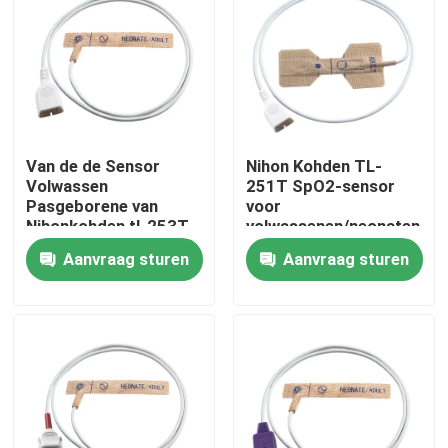
Van de de Sensor
Nihon Kohden TL-
Volwassen
251T SpO2-sensor
Pasgeborene van
voor
Nihonkohden tl-253T
volwassenen/neonaten
de Beschikbare
Aanvraag sturen
Aanvraag sturen
Oximeter Stof van de
de Huidrek
Huis
Producten
Ongeveer ons