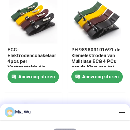
Fabrieksreis
Kwaliteitscontrole
ECG-
PH 989803101691 de
Contacteer ons
Elektrodenschakelaar
Klemelektroden van
4pcs per
Mulitiuse ECG 4 PCs
Vastgestelde die
per de Klem van het
Nieuws
Klemelektroden voor
zaklidmaat
Aanvraag sturen
Aanvraag sturen
3,0 en 4,0
Lidmaatklem worden
Gevallen
gebruikt
Verzoek om een Citaat
Mia Wu
Opnieuw te gebruiken spO2-sensor