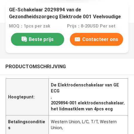
GE-Schakelaar 2029894 van de
Gezondheidszorgecg Elektrode 001 Veelvoudige
de Klemadapters van het Kleurenlidmaat 4 PCs per
MOQ：1pcs per zak
Prijs：8-20USD Per set
Zak
Beste prijs
Contacteer ons
PRODUCTOMSCHRIJVING
De Elektrodenschakelaar van GE
ECG
Hoogtepunt:
,
2029894-001 elektrodenschakelaar
,
het lidmaatklem van 4pcs ecg
Betalingsconditie
Western Union, L/C, T/T, Western
s
Union,