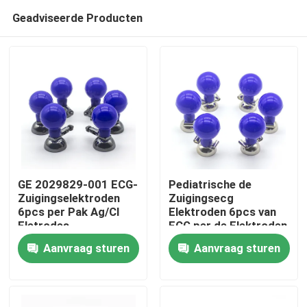
Geadviseerde Producten
GE 2029829-001 ECG-
Pediatrische de
Zuigingselektroden
Zuigingsecg
6pcs per Pak Ag/Cl
Elektroden 6pcs van
Huis
Eletrodes
ECG per de Elektroden
van het Paknikkel ECG
Aanvraag sturen
Aanvraag sturen
Producten
Ongeveer ons