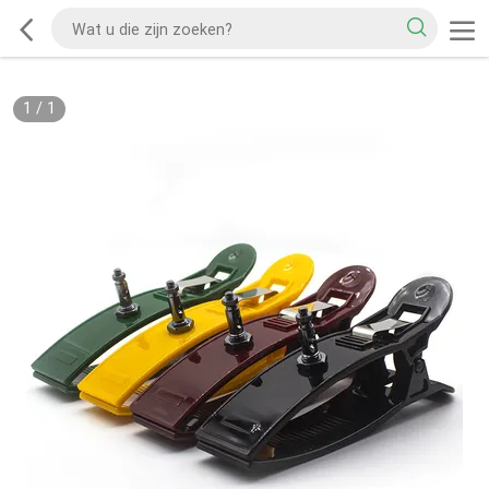
1
/
1