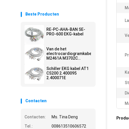
Ma
Beste Producten
La
RE-PC-AHA-BAN SE-
PRO-600 EKG-kabel
Ve
Van de het
electrocardiogramkabel
P
M2461A M3702C
989803175901 van PH
HP het
Schiller EKG kabel AT1
electrocardiogramkabel
Ka
CS200 2.400095
en Leadwires 15
2.400071E
Banaan 4,0 van
St
Speldcei
Di
Contacten
Ma
Contacten:
Ms. Tina Deng
Produ
Tel.:
008613510606572