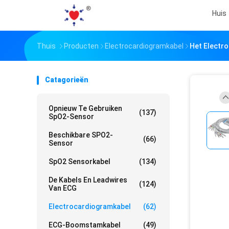
Huis
Thuis
Producten
Electrocardiogramkabel
Het Electr
Catagorieën
Opnieuw Te Gebruiken
(137)
SpO2-Sensor
Beschikbare SPO2-
(66)
Sensor
SpO2 Sensorkabel
(134)
De Kabels En Leadwires
(124)
Van ECG
Electrocardiogramkabel
(62)
ECG-Boomstamkabel
(49)