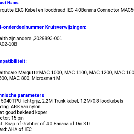
uct Name:
rqutte EKG Kabel en looddraad IEC 4.0Banana Connector MA
-onderdeelnummer Kruisverwijzingen:
lth zijn:
andere:
,
2029893-001
A02-10B
patibiliteit:
althcare Marqutte:
MAC 1000, MAC 1100, MAC 1200, MAC 160
00, MAC 800, Microsmart M
hnische parameters
 5040TPU lichtgrijz, 2.2M Trunk kabel, 1.2M/0.8 loodkabels
ding: ABS van nylon
met goud bekleed koper
tor: 15 pin
t: Snap of Grabber of 4.0 Banana of Din 3.0
ard: AHA of IEC