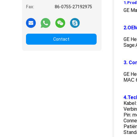
1.Prod
Fax:
86-0755-27192975
GE Ma
2.OEM
GE Hea
Contact
Sage:
3. Com
GE He
MAC 6
4.Tec
Kabel:
Verbin
Pin: 
Connec
Patiën
Stand