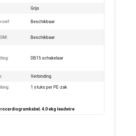
Grijs
roef:
Beschikbaar
DM:
Beschikbaar
ding:
DB15 schakelaar
e:
Verbinding
king:
1 stuks per PE-zak
trocardiogramkabel
,
4.0 ekg leadwire