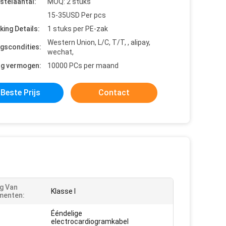
stelaantal:
MOQ: 2 stuks
15-35USD Per pcs
king Details:
1 stuks per PE-zak
Western Union, L/C, T/T, , alipay,
ngscondities:
wechat,
ng vermogen:
10000 PCs per maand
Beste Prijs
Contact
ng Van
Klasse I
menten:
Ééndelige
electrocardiogramkabel