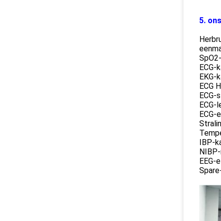
5. on
Herbr
eenma
SpO2-
ECG-k
EKG-k
ECG H
ECG-s
ECG-l
ECG-e
Stral
Tempe
IBP-k
NIBP-
EEG-e
Spare-