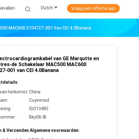
Dutch
Gevallen
Vraag een offerte aan
C500 MAC600 2104727-001 Van CEI 4.0Banana
lectrocardiogramkabel van GE Marqutte en
ires-de Schakelaar MAC500 MAC600
27-001 van CEI 4.0Banana
tdetails:
 van herkomst:
China
aam:
Coyinmed
cering:
ISO13485
nummer:
Bky06-IB
n & Verzenden Algemene voorwaarden: