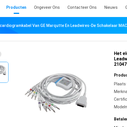
Producten
Ongeveer Ons
Contacteer Ons
Nieuws
ocardiogramkabel Van GE Marqutte En Leadwires-De Schakelaar MA
Het e
Leadw
21047
Produc
Plaats
Merkn
Certifi
Model
Betale