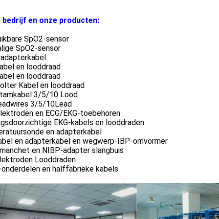
s bedrijf en onze producten:
uikbare SpO2-sensor
lige SpO2-sensor
adapterkabel
abel en looddraad
abel en looddraad
olter Kabel en looddraad
tamkabel 3/5/10 Lood
eadwires 3/5/10Lead
lektroden en ECG/EKG-toebehoren
ingsdoorzichtige EKG-kabels en looddraden
ratuursonde en adapterkabel
abel en adapterkabel en wegwerp-IBP-omvormer
manchet en NIBP-adapter slangbuis
lektroden Looddraden
onderdelen en halffabrieke kabels