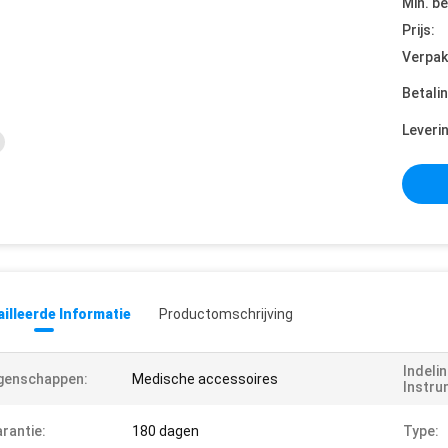
Min. be
Prijs:
Verpak
Betali
Leveri
illeerde Informatie
Productomschrijving
Indeli
genschappen:
Medische accessoires
Instru
rantie:
180 dagen
Type: