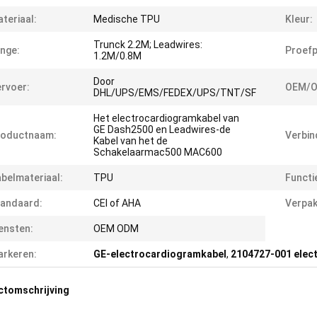
teriaal:
Medische TPU
Kleur:
Trunck 2.2M; Leadwires:
nge:
Proefp
1.2M/0.8M
Door
rvoer:
OEM/O
DHL/UPS/EMS/FEDEX/UPS/TNT/SF
Het electrocardiogramkabel van
GE Dash2500 en Leadwires-de
roductnaam:
Verbin
Kabel van het de
Schakelaarmac500 MAC600
belmateriaal:
TPU
Functi
andaard:
CEI of AHA
Verpak
ensten:
OEM ODM
rkeren:
GE-electrocardiogramkabel
,
2104727-001 elec
ctomschrijving