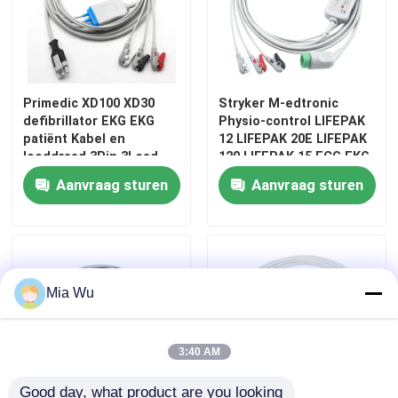
Primedic XD100 XD30
Stryker M-edtronic
defibrillator EKG EKG
Physio-control LIFEPAK
patiënt Kabel en
12 LIFEPAK 20E LIFEPAK
looddraad 3Pin 3Lead
120 LIFEPAK 15 ECG EKG
Kabel en Leads
Aanvraag sturen
Aanvraag sturen
Mia Wu
3:40 AM
Good day, what product are you looking 