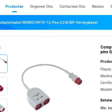
Producten
Ongeveer Ons
Contacteer Ons
Nieuws
Adapterkabel 989803199741 12-Pins 0,3 M IBP-Verlengkabel
Compa
pins 0
Produc
Plaats
Merkn
Certifi
Model
Betale
Min. be