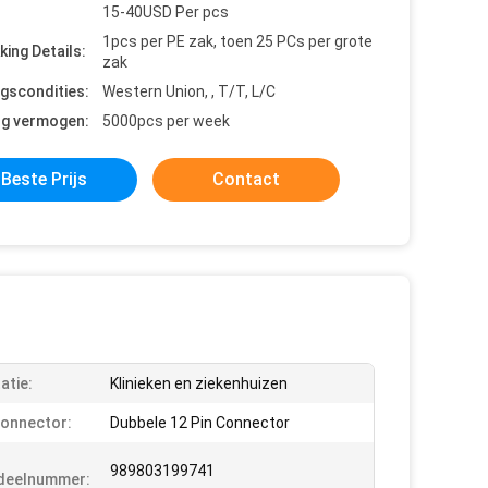
15-40USD Per pcs
1pcs per PE zak, toen 25 PCs per grote
king Details:
zak
ngscondities:
Western Union, , T/T, L/C
ng vermogen:
5000pcs per week
Beste Prijs
Contact
tatie:
Klinieken en ziekenhuizen
onnector:
Dubbele 12 Pin Connector
989803199741
deelnummer: