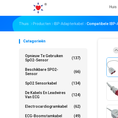
Huis
Thuis
Producten
IBP-Adapterkabel
Compatibele IBP-
Catagorieën
Opnieuw Te Gebruiken
(137)
SpO2-Sensor
Beschikbare SPO2-
(66)
Sensor
SpO2 Sensorkabel
(134)
De Kabels En Leadwires
(124)
Van ECG
Electrocardiogramkabel
(62)
ECG-Boomstamkabel
(49)