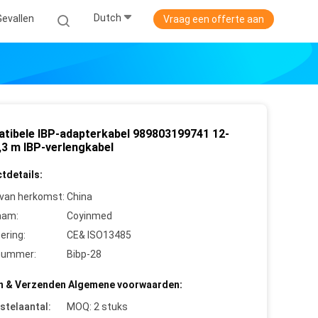
Dutch
Gevallen
Vraag een offerte aan
tibele IBP-adapterkabel 989803199741 12-
,3 m IBP-verlengkabel
tdetails:
 van herkomst:
China
aam:
Coyinmed
cering:
CE& ISO13485
nummer:
Bibp-28
n & Verzenden Algemene voorwaarden:
stelaantal:
MOQ: 2 stuks