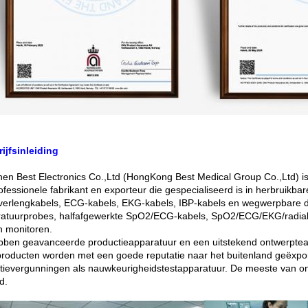
rijfsinleiding
en Best Electronics Co.,Ltd (HongKong Best Medical Group Co.,Ltd) is 
ofessionele fabrikant en exporteur die gespecialiseerd is in herbrui
erlengkabels, ECG-kabels, EKG-kabels, IBP-kabels en wegwerpbare d
atuurprobes, halfafgewerkte SpO2/ECG-kabels, SpO2/ECG/EKG/radial
n monitoren.
ben geavanceerde productieapparatuur en een uitstekend ontwerpteam
roducten worden met een goede reputatie naar het buitenland geëxpor
tievergunningen als nauwkeurigheidstestapparatuur. De meeste van o
d.