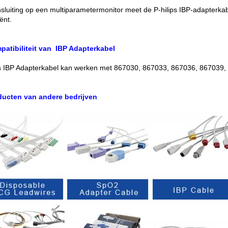
sluiting op een multiparametermonitor meet de P-hilips IBP-adapterka
ënt.
patibiliteit van IBP Adapterkabel
ps IBP Adapterkabel kan werken met 867030, 867033, 867036, 867039, 
ducten van andere bedrijven