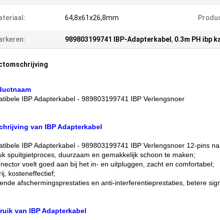
teriaal:
64,8x61x26,8mm
Produ
rkeren:
989803199741 IBP-Adapterkabel
,
0.3m PH ibp k
ctomschrijving
oductnaam
ibele IBP Adapterkabel - 989803199741 IBP Verlengsnoer
chrijving van IBP Adapterkabel
ibele IBP Adapterkabel - 989803199741 IBP Verlengsnoer 12-pins naa
uk spuitgietproces, duurzaam en gemakkelijk schoon te maken;
nector voelt goed aan bij het in- en uitpluggen, zacht en comfortabel;
ij, kosteneffectief;
ende afschermingsprestaties en anti-interferentieprestaties, betere sign
ruik van IBP Adapterkabel