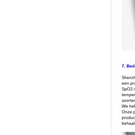
7. Bed
Shenzh
een pr
SpO2-v
temper
soorte
We heb
Onze p
produc
behaal