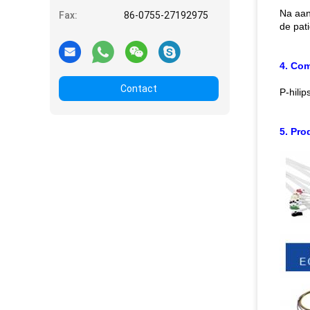
Na aan
Fax:
86-0755-27192975
de pati
4. Com
Contact
P-hili
5. Pro