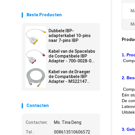
Ma
Beste Producten
Ma
Dubbele IBP-
adapterkabel 10-pins
Produ
naar 7-pins IBP
Kabel van de Spacelabs
1. Pr
de Compatibele IBP
Compat
Adapter - 700-0028-00
IBP Uitbreidingskabel
Kabel van de Draeger
de Compatibele IBP
2. Bes
Adapter - MS22147
7Pin aan de Kabel van
Compat
Edward IBP
Eén st
De con
Contacten
Latexvr
Uitstek
Contacten:
Ms. Tina Deng
3. Geb
Tel.:
008613510606572