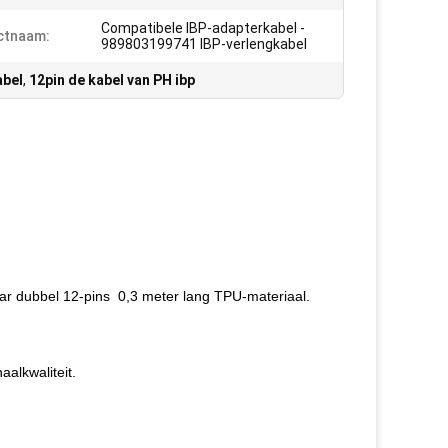
Compatibele IBP-adapterkabel -
ctnaam:
989803199741 IBP-verlengkabel
abel
,
12pin de kabel van PH ibp
r dubbel 12-pins 0,3 meter lang TPU-materiaal.
aalkwaliteit.